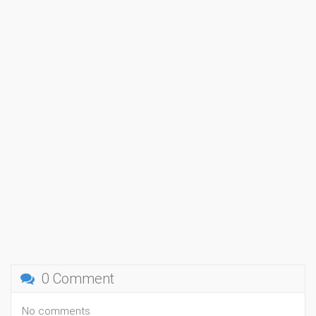
0 Comment
No comments