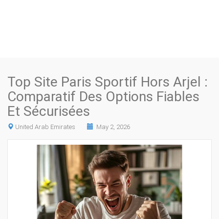
Top Site Paris Sportif Hors Arjel :
Comparatif Des Options Fiables
Et Sécurisées
United Arab Emirates
May 2, 2026