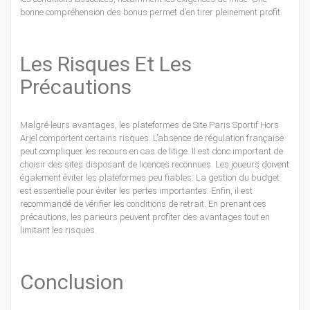
bonne compréhension des bonus permet d’en tirer pleinement profit.
Les Risques Et Les
Précautions
Malgré leurs avantages, les plateformes de Site Paris Sportif Hors
Arjel comportent certains risques. L’absence de régulation française
peut compliquer les recours en cas de litige. Il est donc important de
choisir des sites disposant de licences reconnues. Les joueurs doivent
également éviter les plateformes peu fiables. La gestion du budget
est essentielle pour éviter les pertes importantes. Enfin, il est
recommandé de vérifier les conditions de retrait. En prenant ces
précautions, les parieurs peuvent profiter des avantages tout en
limitant les risques.
Conclusion