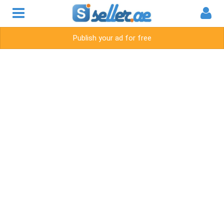
Publish your ad for free